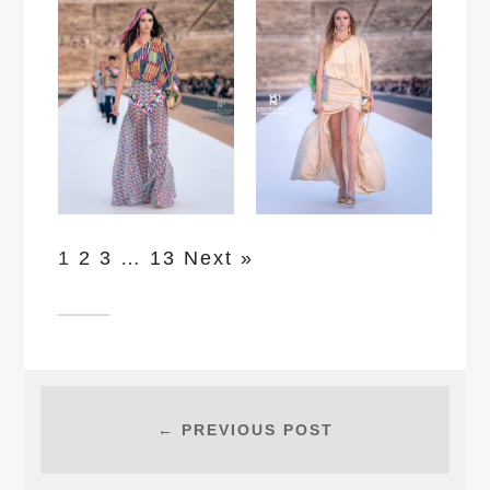
1
2
3
…
13
Next »
← PREVIOUS POST