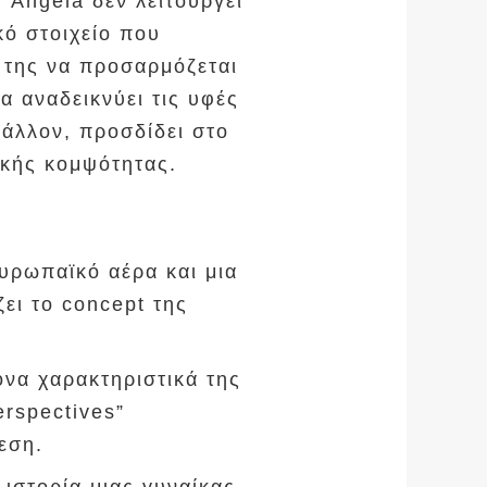
 Angela δεν λειτουργεί
ό στοιχείο που
ά της να προσαρμόζεται
α αναδεικνύει τις υφές
άλλον, προσδίδει στο
ικής κομψότητας.
υρωπαϊκό αέρα και μια
ει το concept της
να χαρακτηριστικά της
erspectives”
εση.